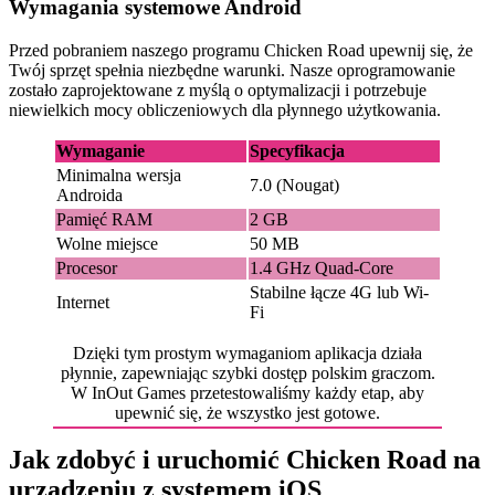
Wymagania systemowe Android
Przed pobraniem naszego programu Chicken Road upewnij się, że
Twój sprzęt spełnia niezbędne warunki. Nasze oprogramowanie
zostało zaprojektowane z myślą o optymalizacji i potrzebuje
niewielkich mocy obliczeniowych dla płynnego użytkowania.
Wymaganie
Specyfikacja
Minimalna wersja
7.0 (Nougat)
Androida
Pamięć RAM
2 GB
Wolne miejsce
50 MB
Procesor
1.4 GHz Quad-Core
Stabilne łącze 4G lub Wi-
Internet
Fi
Dzięki tym prostym wymaganiom aplikacja działa
płynnie, zapewniając szybki dostęp polskim graczom.
W InOut Games przetestowaliśmy każdy etap, aby
upewnić się, że wszystko jest gotowe.
Jak zdobyć i uruchomić Chicken Road na
urządzeniu z systemem iOS