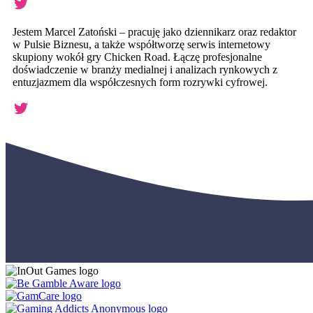
Jestem Marcel Zatoński – pracuję jako dziennikarz oraz redaktor
w Pulsie Biznesu, a także współtworzę serwis internetowy
skupiony wokół gry Chicken Road. Łączę profesjonalne
doświadczenie w branży medialnej i analizach rynkowych z
entuzjazmem dla współczesnych form rozrywki cyfrowej.