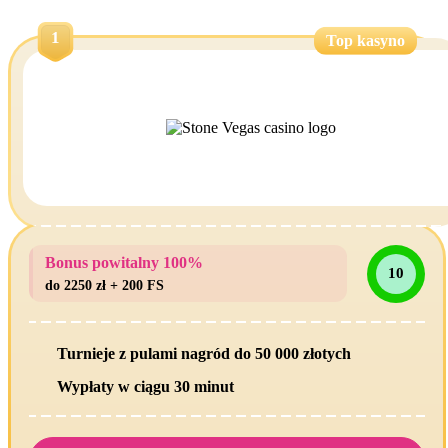
1
Top kasyno
Bonus powitalny 100%
10
do 2250 zł + 200 FS
Turnieje z pulami nagród do 50 000 złotych
Wypłaty w ciągu 30 minut