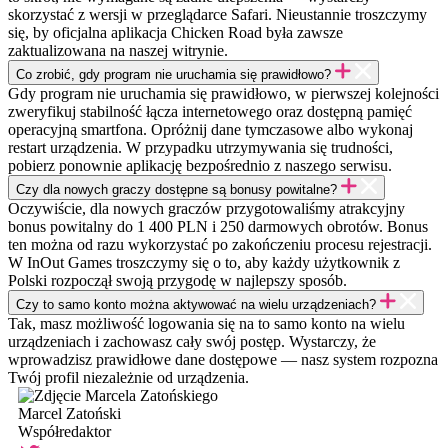
skorzystać z wersji w przeglądarce Safari. Nieustannie troszczymy
się, by oficjalna aplikacja Chicken Road była zawsze
zaktualizowana na naszej witrynie.
Co zrobić, gdy program nie uruchamia się prawidłowo?
Gdy program nie uruchamia się prawidłowo, w pierwszej kolejności
zweryfikuj stabilność łącza internetowego oraz dostępną pamięć
operacyjną smartfona. Opróżnij dane tymczasowe albo wykonaj
restart urządzenia. W przypadku utrzymywania się trudności,
pobierz ponownie aplikację bezpośrednio z naszego serwisu.
Czy dla nowych graczy dostępne są bonusy powitalne?
Oczywiście, dla nowych graczów przygotowaliśmy atrakcyjny
bonus powitalny do 1 400 PLN i 250 darmowych obrotów. Bonus
ten można od razu wykorzystać po zakończeniu procesu rejestracji.
W InOut Games troszczymy się o to, aby każdy użytkownik z
Polski rozpoczął swoją przygodę w najlepszy sposób.
Czy to samo konto można aktywować na wielu urządzeniach?
Tak, masz możliwość logowania się na to samo konto na wielu
urządzeniach i zachowasz cały swój postęp. Wystarczy, że
wprowadzisz prawidłowe dane dostępowe — nasz system rozpozna
Twój profil niezależnie od urządzenia.
Marcel Zatoński
Współredaktor