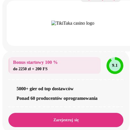
Bonus startowy 100 %
9.1
do 2250 zł + 200 FS
5000+ gier od top dostawców
Ponad 60 producentów oprogramowania
Zarejestruj się