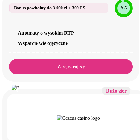
9.5
Bonus powitalny do 3 000 zł + 300 FS
Automaty o wysokim RTP
Wsparcie wielojęzyczne
Zarejestruj się
6
Dużo gier