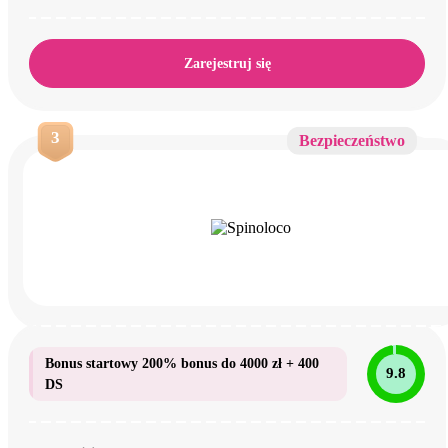
Zarejestruj się
3
Bezpieczeństwo
Bonus startowy 200% bonus do 4000 zł + 400
9.8
DS